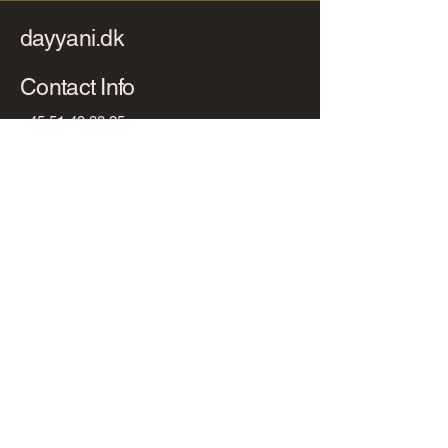
dayyani.dk
Contact Info
+45 51 49 38 25
camilla.dayyani@gmail.com
Denmark
Follow