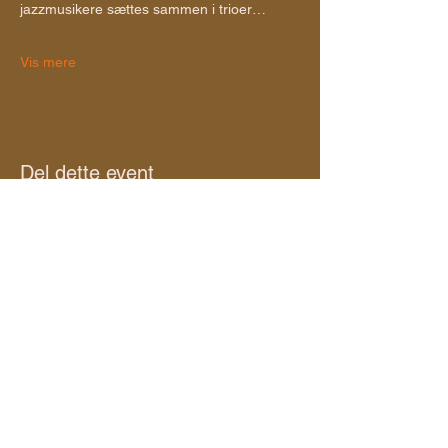
jazzmusikere sættes sammen i trioer…
Vis mere
Del dette event
dayyani.dk
Contact Info
+45 51 49 38 25
camilla.dayyani@gmail.com
Denmark