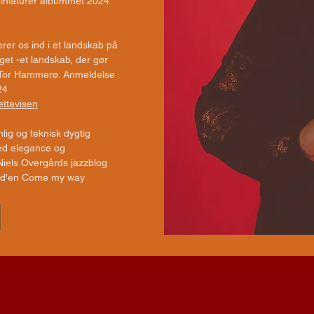
iniaturer albummet 2024
erer os ind i et landskab på
et -et landskab, der gør
" Tor Hammerø. Anmeldelse
24
ettavisen
lig og teknisk dygtig
ed elegance og
 Niels Overgårds jazzblog
 cd'en Come my way