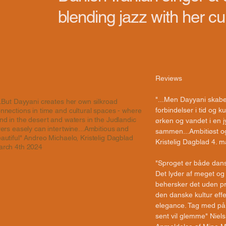
blending jazz with her cul
Reviews
"...Men Dayyani skabe
..But Dayyani creates her own silkroad
forbindelser i tid og ku
nnections in time and cultural spaces - where
nd in the desert and waters in the Judlandic
ørken og vandet i en j
vers easely can intertwine...Ambitious and
sammen...Ambitiøst og
autiful" Andreo Michaelo, Kristelig Dagblad
Kristelig Dagblad 4. ma
arch 4th 2024
"Sproget er både dansk
Det lyder af meget og
behersker det uden pro
den danske kultur eff
elegance. Tag med på 
sent vil glemme" Niel