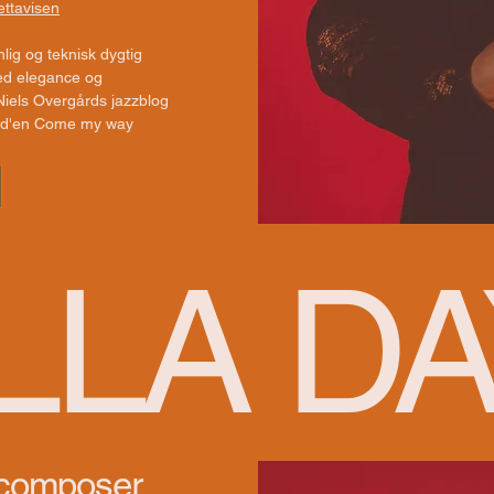
ettavisen
lig og teknisk dygtig
ed elegance og
 Niels Overgårds jazzblog
 cd'en Come my way
LLA DA
 composer