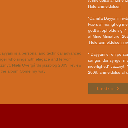
Anmeldelse af Mine M
Hele anmeldelsen
"Camilla Dayyani invit
tværs af mangt og meg
godt at opholde sig i
af Mine Miniaturer 20
Hele anmeldelsen i n
ayyani is a personal and technical advanced
" Dayyani er en person
nger who sings with elegace and fervor"
sanger, der synger m
zznyt, Niels Overgårds jazzblog 2009, review
inderlighed" Jazznyt,
f the album Come my way
2009, anmeldelse af
Linktree