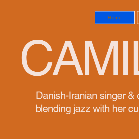
Home
CAMI
Danish-Iranian singer &
blending jazz with her cul