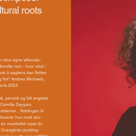
tural roots
r sine egne silkeveje-
lturelle rum - hvor vind i
ysk å sagtens kan flettes
 flot" Andreo Michaelo,
rts 2024​​
, persisk og lidt engelsk.
 Camilla Dayyani
blemer... Koblingen til
ektuerer hun med stor
en musikalsk rejse du
s Overgårds jazzblog.