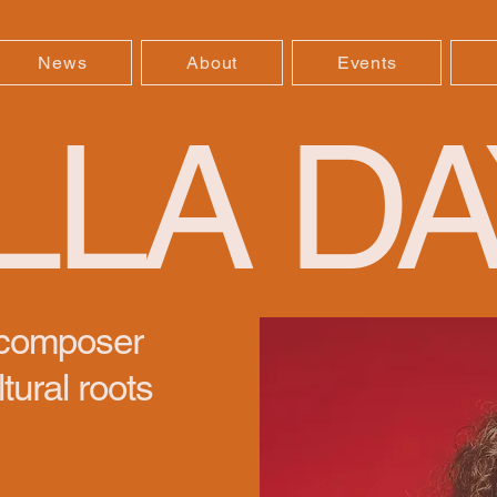
News
About
Events
LLA DA
 composer
tural roots