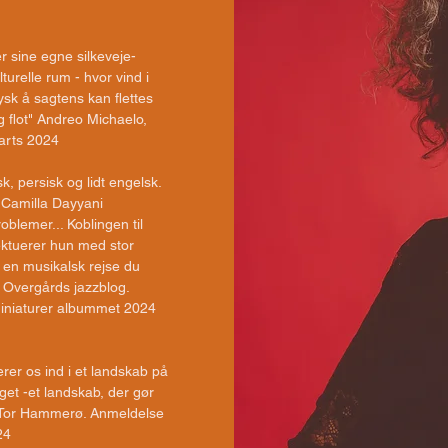
r sine egne silkeveje-
lturelle rum - hvor vind i
ysk å sagtens kan flettes
 flot" Andreo Michaelo,
rts 2024​​
, persisk og lidt engelsk.
 Camilla Dayyani
blemer... Koblingen til
ektuerer hun med stor
en musikalsk rejse du
s Overgårds jazzblog.
iniaturer albummet 2024
erer os ind i et landskab på
et -et landskab, der gør
" Tor Hammerø. Anmeldelse
24