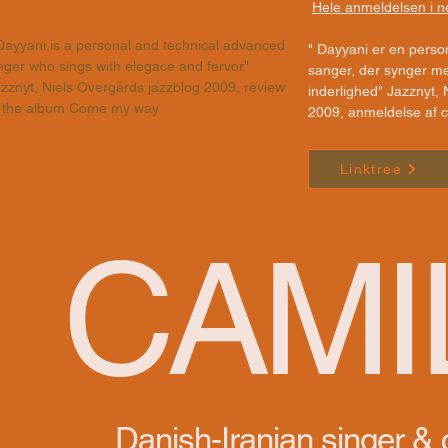
Hele anmeldelsen i n
ayyani is a personal and technical advanced
" Dayyani er en person
nger who sings with elegace and fervor"
sanger, der synger m
zznyt, Niels Overgårds jazzblog 2009, review
inderlighed" Jazznyt,
f the album Come my way
2009, anmeldelse af
Linktree
CAMI
Danish-Iranian singer &