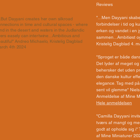
Reviews
"...Men Dayyani skabe
..But Dayyani creates her own silkroad
forbindelser i tid og ku
nnections in time and cultural spaces - where
nd in the desert and waters in the Judlandic
ørken og vandet i en j
vers easely can intertwine...Ambitious and
sammen...Ambitiøst og
autiful" Andreo Michaelo, Kristelig Dagblad
Kristelig Dagblad 4. ma
arch 4th 2024
"Sproget er både dansk
Det lyder af meget og
behersker det uden pro
den danske kultur eff
elegance. Tag med på 
sent vil glemme" Niel
Anmeldelse af Mine M
Hele anmeldelsen
"Camilla Dayyani invit
tværs af mangt og meg
godt at opholde sig i
af Mine Miniaturer 20